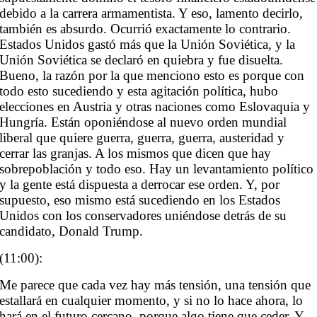
debido a la carrera armamentista. Y eso, lamento decirlo,
también es absurdo. Ocurrió exactamente lo contrario.
Estados Unidos gastó más que la Unión Soviética, y la
Unión Soviética se declaró en quiebra y fue disuelta.
Bueno, la razón por la que menciono esto es porque con
todo esto sucediendo y esta agitación política, hubo
elecciones en Austria y otras naciones como Eslovaquia y
Hungría. Están oponiéndose al nuevo orden mundial
liberal que quiere guerra, guerra, guerra, austeridad y
cerrar las granjas. A los mismos que dicen que hay
sobrepoblación y todo eso. Hay un levantamiento político
y la gente está dispuesta a derrocar ese orden. Y, por
supuesto, eso mismo está sucediendo en los Estados
Unidos con los conservadores uniéndose detrás de su
candidato, Donald Trump.
(11:00):
Me parece que cada vez hay más tensión, una tensión que
estallará en cualquier momento, y si no lo hace ahora, lo
hará en el futuro cercano, porque algo tiene que ceder. Y