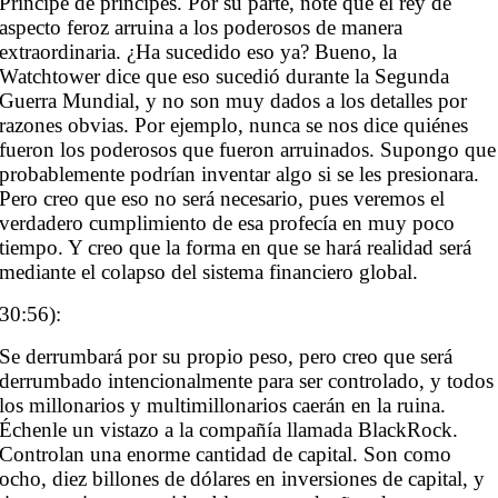
Príncipe de príncipes. Por su parte, note que el rey de
aspecto feroz arruina a los poderosos de manera
extraordinaria. ¿Ha sucedido eso ya? Bueno, la
Watchtower dice que eso sucedió durante la Segunda
Guerra Mundial, y no son muy dados a los detalles por
razones obvias. Por ejemplo, nunca se nos dice quiénes
fueron los poderosos que fueron arruinados. Supongo que
probablemente podrían inventar algo si se les presionara.
Pero creo que eso no será necesario, pues veremos el
verdadero cumplimiento de esa profecía en muy poco
tiempo. Y creo que la forma en que se hará realidad será
mediante el colapso del sistema financiero global.
30:56):
Se derrumbará por su propio peso, pero creo que será
derrumbado intencionalmente para ser controlado, y todos
los millonarios y multimillonarios caerán en la ruina.
Échenle un vistazo a la compañía llamada BlackRock.
Controlan una enorme cantidad de capital. Son como
ocho, diez billones de dólares en inversiones de capital, y