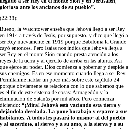
llegado a ser Rey en el monte Sion y en Jerusalén,
glorioso ante los ancianos de su pueblo”
.
(22:38):
Bueno, la Watchtower enseña que Jehová llegó a ser Rey
en 1914 a través de Jesús, por supuesto, y dice que llegó a
ser Rey nuevamente en 1919 porque Babilonia la Grande
cayó entonces. Pero Isaías nos indica que Jehová llega a
ser Rey en el monte Sión cuando presta atención a los
reyes de la tierra y al ejército de arriba en las alturas. Así
que ejerce su poder. Dios comienza a gobernar y despide a
sus enemigos. Es en ese momento cuando llega a ser Rey.
Permítanme hablar un poco más sobre este capítulo 24
porque obviamente se relaciona con lo que sabemos que
es el fin de este sistema de cosas: Armagedón y la
eliminación de Satanás por mil años. Pero comienza
diciendo:
“¡Mira! Jehová está vaciando esta tierra y
dejándola desolada. La pone bocabajo y esparce a sus
habitantes. A todos les pasará lo mismo: al del pueblo
y al sacerdote, al siervo y a su amo, a la sierva y a su