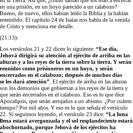
en la Tierra. Así que, ¿cómo sabían que los iban a encerrar
en una prisión, en un hoyo parecido a un calabozo?
Bueno, de nuevo, ellos habían leído la Biblia y la habían
entendido. El capítulo 24 de Isaías nos habla de la venida
de Cristo y menciona ese detalle.
(21:13):
Los versículos 21 y 22 dicen lo siguiente:
“Ese día,
Jehová dirigirá su atención al ejército de arriba en las
alturas y a los reyes de la tierra sobre la tierra. Y serán
reunidos como prisioneros en un hoyo, y serán
encerrados en el calabozo; después de muchos días
se les dará atención”
. El ejército de arriba en las alturas
son los demonios que gobiernan a los reyes de la tierra y
que serán encerrados en el calabozo. Eso es lo que dice
Apocalipsis, que serán arrojados a un abismo. ¿Por cuánto
tiempo? Por mil años. Y eso es lo que señala el versículo
22. Si seguimos leyendo, el versículo 23 dice:
“La luna
llena estará avergonzada y el sol resplandeciente estará
abochornado, porque Jehová de los ejércitos ha