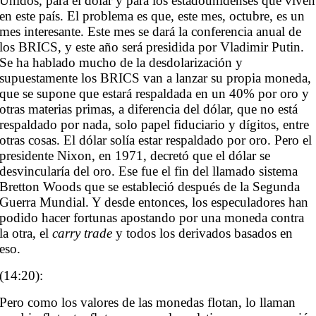
Unidos, para el dólar y para los estadounidenses que viven
en este país. El problema es que, este mes, octubre, es un
mes interesante. Este mes se dará la conferencia anual de
los BRICS, y este año será presidida por Vladimir Putin.
Se ha hablado mucho de la desdolarización y
supuestamente los BRICS van a lanzar su propia moneda,
que se supone que estará respaldada en un 40% por oro y
otras materias primas, a diferencia del dólar, que no está
respaldado por nada, solo papel fiduciario y dígitos, entre
otras cosas. El dólar solía estar respaldado por oro. Pero el
presidente Nixon, en 1971, decretó que el dólar se
desvincularía del oro. Ese fue el fin del llamado sistema
Bretton Woods que se estableció después de la Segunda
Guerra Mundial. Y desde entonces, los especuladores han
podido hacer fortunas apostando por una moneda contra
la otra, el
carry trade
y todos los derivados basados ​​en
eso.
(14:20):
Pero como los valores de las monedas flotan, lo llaman