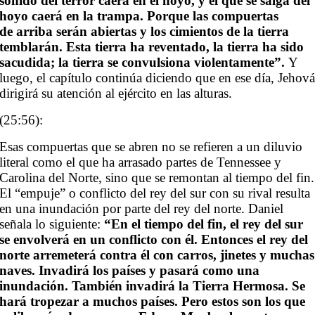
sonido del terror caerá en el hoyo, y el que se salga del
hoyo caerá en la trampa. Porque las compuertas
de arriba serán abiertas y los cimientos de la tierra
temblarán. Esta tierra ha reventado, la tierra ha sido
sacudida; la tierra se convulsiona violentamente”.
Y
luego, el capítulo continúa diciendo que en ese día, Jehov
dirigirá su atención al ejército en las alturas.
(25:56):
Esas compuertas que se abren no se refieren a un diluvio
literal como el que ha arrasado partes de Tennessee y
Carolina del Norte, sino que se remontan al tiempo del fin.
El “empuje” o conflicto del rey del sur con su rival resulta
en una inundación por parte del rey del norte. Daniel
señala lo siguiente:
“En el tiempo del fin, el rey del sur
se envolverá en un conflicto con él. Entonces el rey del
norte arremeterá contra él con carros, jinetes y muchas
naves. Invadirá los países y pasará como una
inundación. También invadirá la Tierra Hermosa. Se
hará tropezar a muchos países. Pero estos son los que