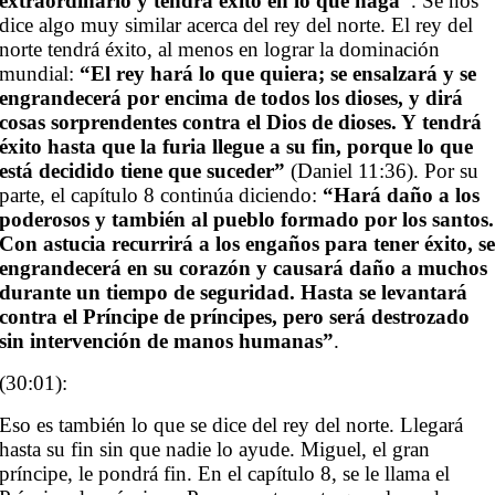
extraordinario y tendrá éxito en lo que haga”
. Se nos
dice algo muy similar acerca del rey del norte. El rey del
norte tendrá éxito, al menos en lograr la dominación
mundial:
“El rey hará lo que quiera; se ensalzará y se
engrandecerá por encima de todos los dioses, y dirá
cosas sorprendentes contra el Dios de dioses. Y tendrá
éxito hasta que la furia llegue a su fin, porque lo que
está decidido tiene que suceder”
(Daniel 11:36). Por su
parte, el capítulo 8 continúa diciendo:
“Hará daño a los
poderosos y también al pueblo formado por los santos.
Con astucia recurrirá a los engaños para tener éxito, s
engrandecerá en su corazón y causará daño a muchos
durante un tiempo de seguridad. Hasta se levantará
contra el Príncipe de príncipes, pero será destrozado
sin intervención de manos humanas”
.
(30:01):
Eso es también lo que se dice del rey del norte. Llegará
hasta su fin sin que nadie lo ayude. Miguel, el gran
príncipe, le pondrá fin. En el capítulo 8, se le llama el