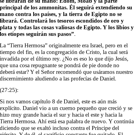
se librarán de su mano: Edom, Moab y la parte
principal de los ammonitas. Él seguirá extendiendo su
mano contra los países, y la tierra de Egipto no se
librará. Controlará los tesoros escondidos de oro y
plata y todas las cosas valiosas de Egipto. Y los libios y
los etíopes seguirán sus pasos”
.
La “Tierra Hermosa” originalmente era Israel, pero en el
tiempo del fin, es la congregación de Cristo, la cual será
invadida por el último rey. ¿No es eso lo que dijo Jesús,
que una cosa repugnante se pondrá de pie donde no
deberá estar? Y el Señor recomendó que usáramos nuestro
discernimiento aludiendo a las profecías de Daniel.
(27:25):
Si nos vamos capítulo 8 de Daniel, este es aún más
explícito. Daniel vio a un cuerno pequeño que creció y se
hizo muy grande hacia el sur y hacia el este y hacia la
Tierra Hermosa. Ahí está esa palabra de nuevo. Y continúa
diciendo que se exaltó incluso contra el Príncipe del
ejército. Y de él, el sacrificio constante fue quitado. El