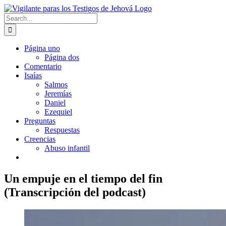
Skip
to
Search
content
for:
Página uno
Página dos
Comentario
Isaías
Salmos
Jeremías
Daniel
Ezequiel
Preguntas
Respuestas
Creencias
Abuso infantil
Un empuje en el tiempo del fin
(Transcripción del podcast)
View
Larger