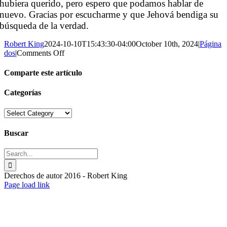
hubiera querido, pero espero que podamos hablar de
nuevo. Gracias por escucharme y que Jehová bendiga su
búsqueda de la verdad.
Robert King
2024-10-10T15:43:30-04:00
October 10th, 2024
|
Página
on
dos
|
Comments Off
Un
empuje
Comparte este artículo
en
el
Facebook
X
Reddit
Tumblr
Pinterest
Vk
Email
Categorías
tiempo
del
Categorías
fin
(Transcripción
Buscar
del
podcast)
Search
for:
Derechos de autor 2016 - Robert King
Toggle
Page load link
Sliding
Go
Bar
to
Area
Top