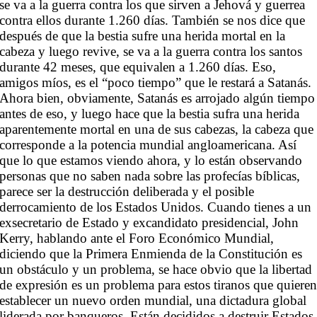
se va a la guerra contra los que sirven a Jehová y guerrea
contra ellos durante 1.260 días. También se nos dice que
después de que la bestia sufre una herida mortal en la
cabeza y luego revive, se va a la guerra contra los santos
durante 42 meses, que equivalen a 1.260 días. Eso,
amigos míos, es el “poco tiempo” que le restará a Satanás.
Ahora bien, obviamente, Satanás es arrojado algún tiempo
antes de eso, y luego hace que la bestia sufra una herida
aparentemente mortal en una de sus cabezas, la cabeza que
corresponde a la potencia mundial angloamericana. Así
que lo que estamos viendo ahora, y lo están observando
personas que no saben nada sobre las profecías bíblicas,
parece ser la destrucción deliberada y el posible
derrocamiento de los Estados Unidos. Cuando tienes a un
exsecretario de Estado y excandidato presidencial, John
Kerry, hablando ante el Foro Económico Mundial,
diciendo que la Primera Enmienda de la Constitución es
un obstáculo y un problema, se hace obvio que la libertad
de expresión es un problema para estos tiranos que quiere
establecer un nuevo orden mundial, una dictadura global
liderada por banqueros. Están decididos a destruir Estados