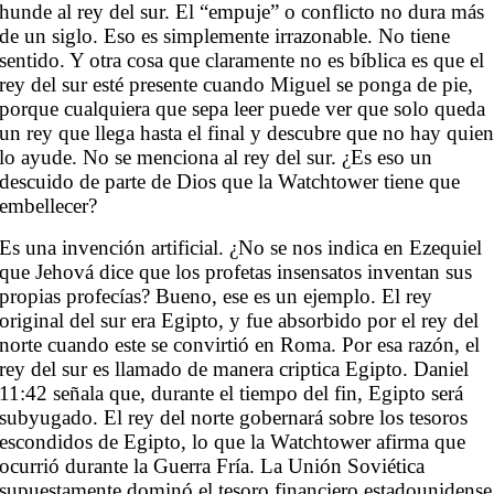
hunde al rey del sur. El “empuje” o conflicto no dura más
de un siglo. Eso es simplemente irrazonable. No tiene
sentido. Y otra cosa que claramente no es bíblica es que el
rey del sur esté presente cuando Miguel se ponga de pie,
porque cualquiera que sepa leer puede ver que solo queda
un rey que llega hasta el final y descubre que no hay quie
lo ayude. No se menciona al rey del sur. ¿Es eso un
descuido de parte de Dios que la Watchtower tiene que
embellecer?
Es una invención artificial. ¿No se nos indica en Ezequiel
que Jehová dice que los profetas insensatos inventan sus
propias profecías? Bueno, ese es un ejemplo. El rey
original del sur era Egipto, y fue absorbido por el rey del
norte cuando este se convirtió en Roma. Por esa razón, el
rey del sur es llamado de manera criptica Egipto. Daniel
11:42 señala que, durante el tiempo del fin, Egipto será
subyugado. El rey del norte gobernará sobre los tesoros
escondidos de Egipto, lo que la Watchtower afirma que
ocurrió durante la Guerra Fría. La Unión Soviética
supuestamente dominó el tesoro financiero estadounidense