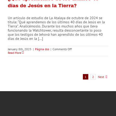
días de Jesús en la Tierra?
Un artículo de estudio de La Atalaya de octubre de 2024 se
titula: “Qué aprendemos de los últimos 40 días de Jesús en la
Tierra”. Analicémoslo. Durante los muchos años que lleva
funcionando la Watchtower, resulta desconcertante lo poco
que los testigos de Jehová han aprendido de los últimos 40
días de Jesús en la [...]
on
January 8th, 2025
|
Página dos
|
Comments Off
¿Qué
Read More
aprendemos
de
los
últimos
40
días
Next
1
2
de
Jesús
en
la
Tierra?