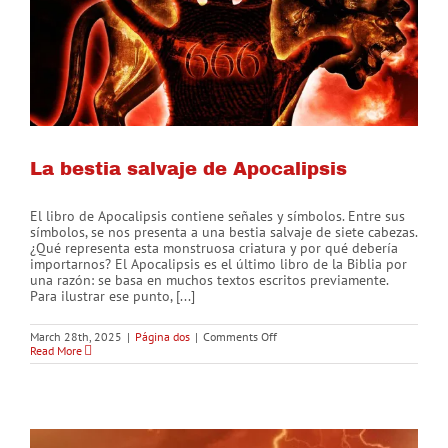
La bestia salvaje de Apocalipsis
El libro de Apocalipsis contiene señales y símbolos. Entre sus
símbolos, se nos presenta a una bestia salvaje de siete cabezas.
¿Qué representa esta monstruosa criatura y por qué debería
importarnos? El Apocalipsis es el último libro de la Biblia por
una razón: se basa en muchos textos escritos previamente.
Para ilustrar ese punto, [...]
on
March 28th, 2025
|
Página dos
|
Comments Off
La
Read More
bestia
salvaje
de
Apocalipsis