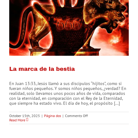
La marca de la bestia
En Juan 13:33, Jesús llamó a sus discípulos “hijitos”, como si
fueran niños pequeños. Y somos niños pequeños, ¿verdad? En
realidad, solo llevamos unos pocos años de vida, comparados
con la eternidad, en comparación con el Rey de la Eternidad,
que siempre ha estado vivo. El día de hoy, el propósito [...]
on
October 15th, 2025
|
Página dos
|
Comments Off
La
Read More
marca
de
la
bestia