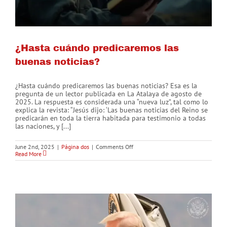
¿Hasta cuándo predicaremos las
buenas noticias?
¿Hasta cuándo predicaremos las buenas noticias? Esa es la
pregunta de un lector publicada en La Atalaya de agosto de
2025. La respuesta es considerada una “nueva luz”, tal como lo
explica la revista: “Jesús dijo: ‘Las buenas noticias del Reino se
predicarán en toda la tierra habitada para testimonio a todas
las naciones, y [...]
on
June 2nd, 2025
|
Página dos
|
Comments Off
¿Hasta
Read More
cuándo
predicaremos
las
buenas
noticias?