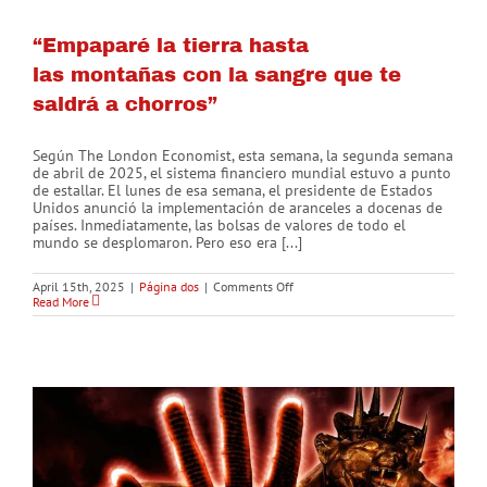
“Empaparé la tierra hasta
las montañas con la sangre que te
saldrá a chorros”
Según The London Economist, esta semana, la segunda semana
de abril de 2025, el sistema financiero mundial estuvo a punto
de estallar. El lunes de esa semana, el presidente de Estados
Unidos anunció la implementación de aranceles a docenas de
países. Inmediatamente, las bolsas de valores de todo el
mundo se desplomaron. Pero eso era [...]
on
April 15th, 2025
|
Página dos
|
Comments Off
“Empaparé
Read More
la
tierra
hasta
las montañas
con
la
sangre
que
te
saldrá
a
chorros”