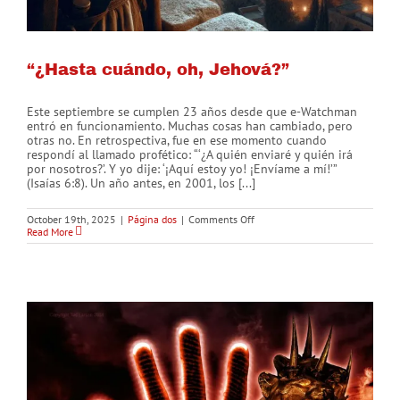
“¿Hasta cuándo, oh, Jehová?”
Este septiembre se cumplen 23 años desde que e-Watchman
entró en funcionamiento. Muchas cosas han cambiado, pero
otras no. En retrospectiva, fue en ese momento cuando
respondí al llamado profético: “‘¿A quién enviaré y quién irá
por nosotros?’. Y yo dije: ‘¡Aquí estoy yo! ¡Envíame a mí!’”
(Isaías 6:8). Un año antes, en 2001, los [...]
on
October 19th, 2025
|
Página dos
|
Comments Off
“¿Hasta
Read More
cuándo,
oh,
Jehová?”