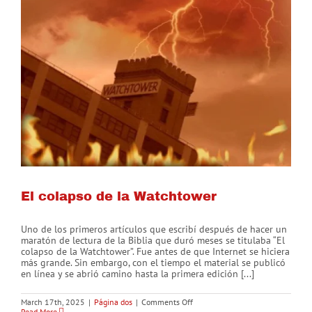
El colapso de la Watchtower
Uno de los primeros artículos que escribí después de hacer un
maratón de lectura de la Biblia que duró meses se titulaba “El
colapso de la Watchtower”. Fue antes de que Internet se hiciera
más grande. Sin embargo, con el tiempo el material se publicó
en línea y se abrió camino hasta la primera edición [...]
on
March 17th, 2025
|
Página dos
|
Comments Off
El
Read More