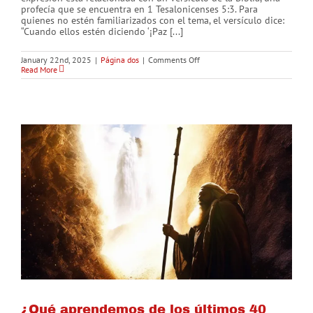
profecía que se encuentra en 1 Tesalonicenses 5:3. Para
quienes no estén familiarizados con el tema, el versículo dice:
“Cuando ellos estén diciendo ‘¡Paz [...]
on
January 22nd, 2025
|
Página dos
|
Comments Off
“Paz
Read More
y
seguridad”
y
la
futura
presencia
de
Cristo
¿Qué aprendemos de los últimos 40