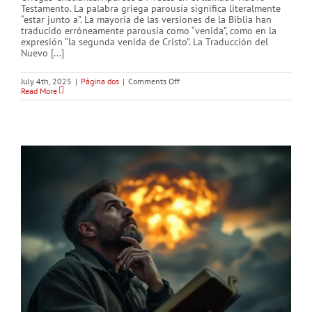
Testamento. La palabra griega parousía significa literalmente
“estar junto a”. La mayoría de las versiones de la Biblia han
traducido erróneamente parousía como “venida”, como en la
expresión “la segunda venida de Cristo”. La Traducción del
Nuevo [...]
on
July 4th, 2025
|
Página dos
|
Comments Off
¿Cuándo
Read More
ocurrirá
la
revelación
del
Hijo
del
Hombre?