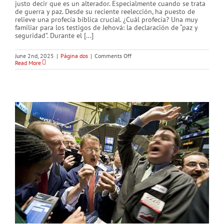
justo decir que es un alterador. Especialmente cuando se trata
de guerra y paz. Desde su reciente reelección, ha puesto de
relieve una profecía bíblica crucial. ¿Cuál profecía? Una muy
familiar para los testigos de Jehová: la declaración de “paz y
seguridad”. Durante el [...]
on
June 2nd, 2025
|
Página dos
|
Comments Off
¿Qué
Read More
pasará
después
de
la
declaración
de
“paz
y
seguridad”?