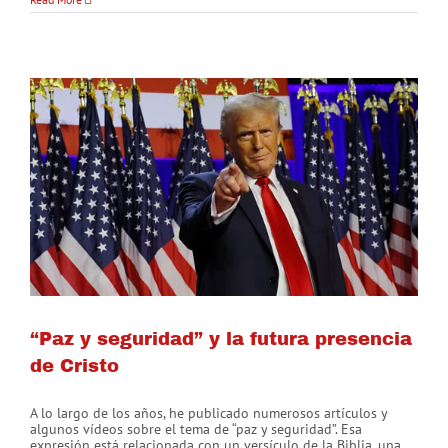
colapso
de
la
Watchtower
“Paz y seguridad” y la futura presencia
de Cristo
A lo largo de los años, he publicado numerosos artículos y
algunos vídeos sobre el tema de “paz y seguridad”. Esa
expresión está relacionada con un versículo de la Biblia, una