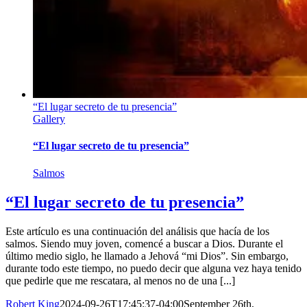
“El lugar secreto de tu presencia”
Gallery
“El lugar secreto de tu presencia”
Salmos
“El lugar secreto de tu presencia”
Este artículo es una continuación del análisis que hacía de los
salmos. Siendo muy joven, comencé a buscar a Dios. Durante el
último medio siglo, he llamado a Jehová “mi Dios”. Sin embargo,
durante todo este tiempo, no puedo decir que alguna vez haya tenido
que pedirle que me rescatara, al menos no de una [...]
Robert King
2024-09-26T17:45:37-04:00
September 26th,