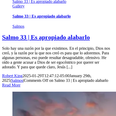
Salmo 33 | Es apropiado alabarlo
Gallery
Salmo 33 | Es apropiado alabarlo
Salmos
Salmo 33 | Es apropiado alabarlo
Solo hay una razón por la que existimos. En el principio, Dios nos
creó, y la razón por la que nos creó es para que lo adoremos. Para
algunas personas, eso puede resultar desagradable, ofensivo. He
oído a gente acusar a Dios de ser egocéntrico por querer ser
adorado. Y para que quede claro, Jesús [...]
Robert King
2025-01-29T12:47:12-05:00
January 29th,
2025
|
Salmos
|
Comments Off
on Salmo 33 | Es apropiado alabarlo
Read More