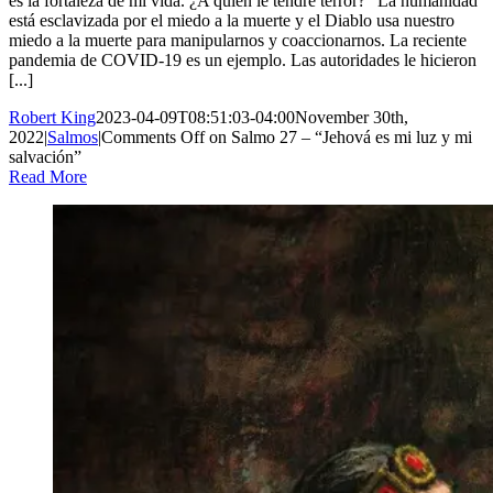
es la fortaleza de mi vida. ¿A quién le tendré terror?” La humanidad
está esclavizada por el miedo a la muerte y el Diablo usa nuestro
miedo a la muerte para manipularnos y coaccionarnos. La reciente
pandemia de COVID-19 es un ejemplo. Las autoridades le hicieron
[...]
Robert King
2023-04-09T08:51:03-04:00
November 30th,
2022
|
Salmos
|
Comments Off
on Salmo 27 – “Jehová es mi luz y mi
salvación”
Read More