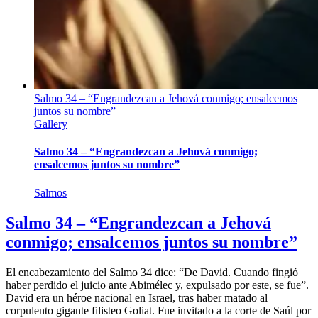
Salmo 34 – “Engrandezcan a Jehová conmigo; ensalcemos
juntos su nombre”
Gallery
Salmo 34 – “Engrandezcan a Jehová conmigo;
ensalcemos juntos su nombre”
Salmos
Salmo 34 – “Engrandezcan a Jehová
conmigo; ensalcemos juntos su nombre”
El encabezamiento del Salmo 34 dice: “De David. Cuando fingió
haber perdido el juicio ante Abimélec y, expulsado por este, se fue”.
David era un héroe nacional en Israel, tras haber matado al
corpulento gigante filisteo Goliat. Fue invitado a la corte de Saúl por